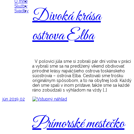
O mne
Služby
Divoká krása
Svadby
ostrova Elba
V polovici júla sme si zobrali pár dní voľna v práci
a vybrali sme sa na predĺžený víkend obdivovať
prírodné krásy najväčšieho ostrova toskánskeho
súostrovia – ostrova Elba. Cestovali sme trošku
originálnym spôsobom, a to na obytnej lodi. Každý
deň sme spali v inom prístave, takže sme sa každé
ráno zobúdzali s výhľadom na vždy […]
jún
2019
02
Prímorské mestečko