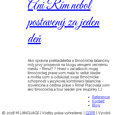
Ani Rím nebol
postavený za jeden
deň
Ako správna prekladateľka a tlmočníčka taliančiny
môj prvý príspevok na blogu venujem večnému
mestu – Rímu!? ? Hneď v začiatkoch mojej
tlmočníckej praxe som mala to veľké šťastie
a mohla som si odskúšať svoje tlmočnícke
schopnosti v jazykovej kombinácii taliančina –
slovenčina a čeština práve v Ríme! Pracovala som
ako tlmočníčka a tour leader pre skupinky […]
Referencie
Kontakt
Blog
© 2018 M LANGUAGE |
Všetky práva vyhradené. |
GDPR
| Vyrobil: