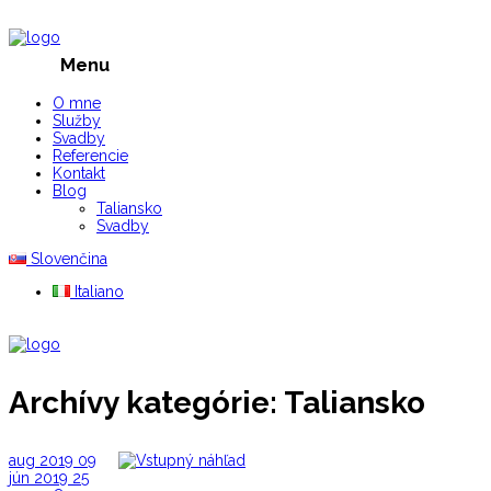
Menu
O mne
Služby
Svadby
Referencie
Kontakt
Blog
Taliansko
Svadby
Slovenčina
Italiano
Archívy kategórie: Taliansko
aug
2019
09
jún
2019
25