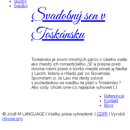
Služby
Svadby
Svadobný sen v
Toskánsku
Toskánsko je snom mnohých párov z celého sveta
ako miesto ich romantického „SÌ“ a presne pred
dvoma rokmi práve o tomto mieste snívali aj Naďka
s Lacim, krásny a mladý pár zo Slovenska.
Spomínam si, že Laci ma vtedy oslovil
s požiadavkou na svadbu na pláži v Toskánsku ?
Ako vždy, chceli sme čo najlepšie vyhovieť […]
Referencie
Kontakt
Blog
© 2018 M LANGUAGE |
Všetky práva vyhradené. |
GDPR
| Vyrobil:
mlynar.org