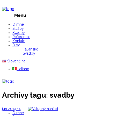
Menu
O mne
Služby
Svadby
Referencie
Kontakt
Blog
Taliansko
Svadby
Slovenčina
Italiano
Archívy tagu:
svadby
jún
2019
14
O mne